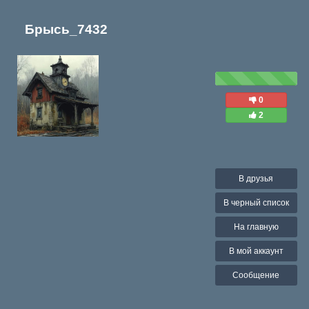
Брысь_7432
0
2
В друзья
В черный список
На главную
В мой аккаунт
Сообщение