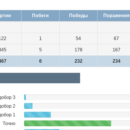
ртии
Побеги
Победы
Поражения
122
1
54
67
345
5
178
167
467
6
232
234
добор 3
нет
данных
добор 2
добор 1
Точно