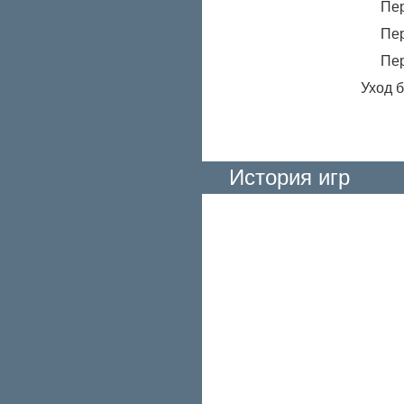
Пе
Пе
Пе
Уход б
История игр