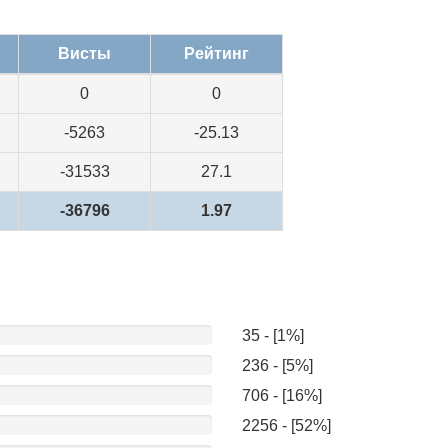
Висты
Рейтинг
0
0
-5263
-25.13
-31533
27.1
-36796
1.97
35 - [1%]
236 - [5%]
706 - [16%]
2256 - [52%]