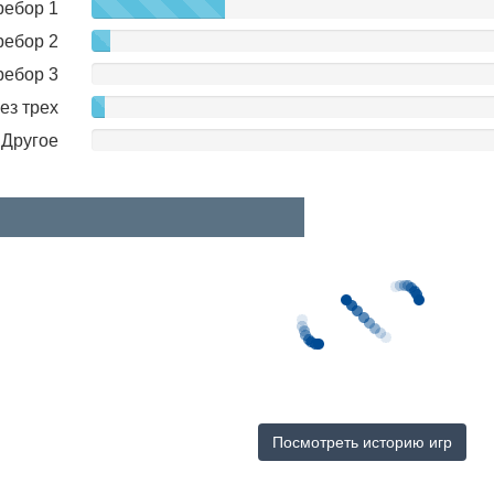
ребор 1
ребор 2
ребор 3
ез трех
Другое
Посмотреть историю игр