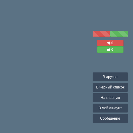
0
0
В друзья
В черный список
На главную
В мой аккаунт
Сообщение