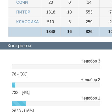
СОЧИ
20
0
14
ПИТЕР
1318
10
553
7
КЛАССИКА
510
6
259
2
1848
16
826
1
Контракты
Недобор 3
нет
данных
76 - [0%]
Недобор 2
733 - [4%]
Недобор 1
2838 - [16%]