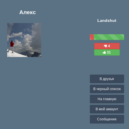
Алекс
Landshut
4
31
В друзья
В черный список
На главную
В мой аккаунт
Сообщение