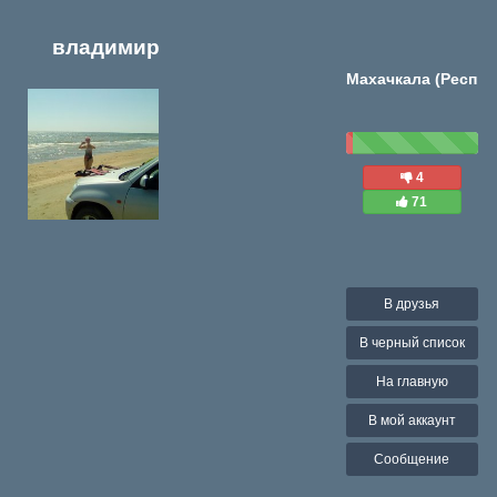
владимир
Махачкала (Респ
4
71
В друзья
В черный список
На главную
В мой аккаунт
Сообщение