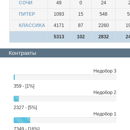
СОЧИ
49
0
24
ПИТЕР
1093
15
548
5
КЛАССИКА
4171
87
2260
1
5313
102
2832
2
Контракты
Недобор 3
нет
данных
359 - [1%]
Недобор 2
2327 - [5%]
Недобор 1
7349 - [16%]