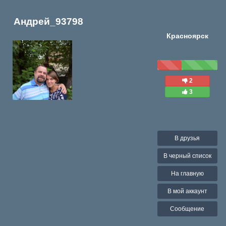
Андрей_93798
Красноярск
2
3
В друзья
В черный список
На главную
В мой аккаунт
Сообщение