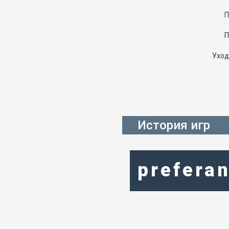
П
П
Уход
История игр
prefera