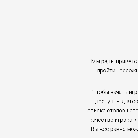
Мы рады приветст
пройти несложн
Чтобы начать игр
доступны для со
списка столов напр
качестве игрока к
Вы все равно мож