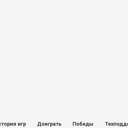
стория игр
Доиграть
Победы
Техподд