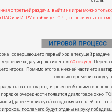
стола.
иная с третьей раздачи, выйти из игры можно только
 ПАС или ИГРУ в таблице ТОРГ, то покинуть стол мо
ИГРОВОЙ ПРОЦЕСС
рока, совершающего первый ход в текущей раздаче,
овершение хода у игрока имеется
60 секунд
.
Передач
его игрока. Помимо этого в нижней части его ават
сколько времени на ход у 
 раздать на стол карты, игроку необходимо восполь
порядке очередности появится диалоговое окно 'ТО
ыши (далее – кликнуть) по одному из полей этого о
 игроков, после чего будут отданы на руку победи