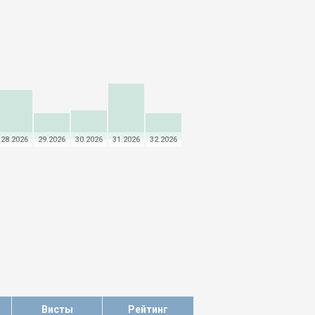
28.2026
29.2026
30.2026
31.2026
32.2026
Висты
Рейтинг