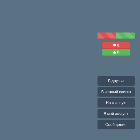
0
0
В друзья
В черный список
На главную
В мой аккаунт
Сообщение