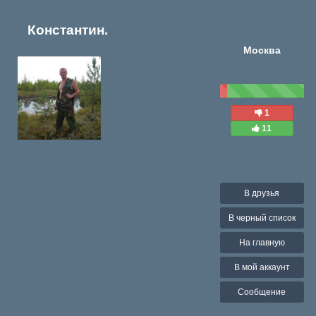
Константин.
Москва
1
11
В друзья
В черный список
На главную
В мой аккаунт
Сообщение