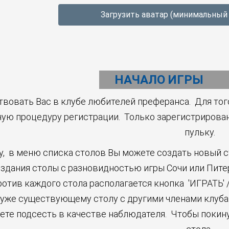
Загрузить аватар (минимальный 
НАЧАЛО ИГРЫ
вовать Вас в клубе любителей преферанса. Для тог
ую процедуру регистрации. Только зарегистрирован
пульку.
у, в меню списка столов Вы можете создать новый 
здания столы с разновидностью игры Сочи или Пите
отив каждого стола располагается кнопка 'ИГРАТЬ' 
 уже существующему столу с другими членами клуба.
ете подсесть в качестве наблюдателя. Чтобы покин