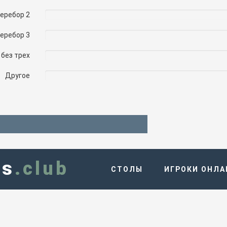
еребор 2
еребор 3
 без трех
Другое
ns
.club
СТОЛЫ
ИГРОКИ ОНЛА