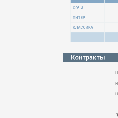
СОЧИ
ПИТЕР
КЛАССИКА
Контракты
Н
Н
Н
П