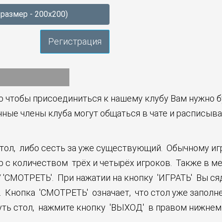
размер - 200x200)
о чтобы присоединиться к нашему клубу Вам нужно 
ные члены клуба могут общаться в чате и расписыв
стол, либо сесть за уже существующий. Обычному иг
р с количеством трёх и четырёх игроков. Также в м
/ 'СМОТРЕТЬ'. При нажатии на кнопку 'ИГРАТЬ' Вы ся
 Кнопка 'СМОТРЕТЬ' означает, что стол уже заполне
уть стол, нажмите кнопку 'ВЫХОД' в правом нижнем