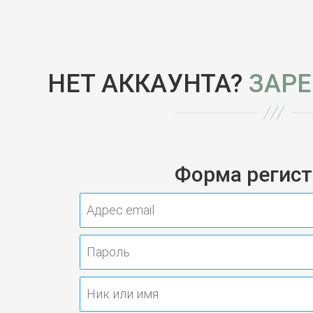
НЕТ АККАУНТА?
ЗАРЕ
Форма регис