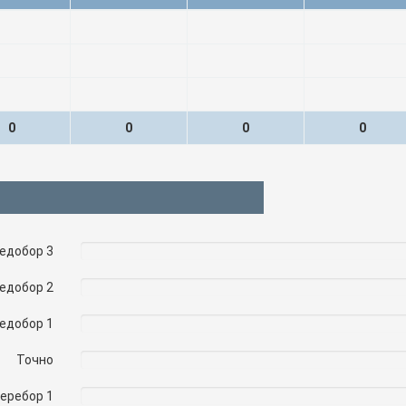
0
0
0
0
едобор 3
нет
данных
едобор 2
едобор 1
Точно
еребор 1