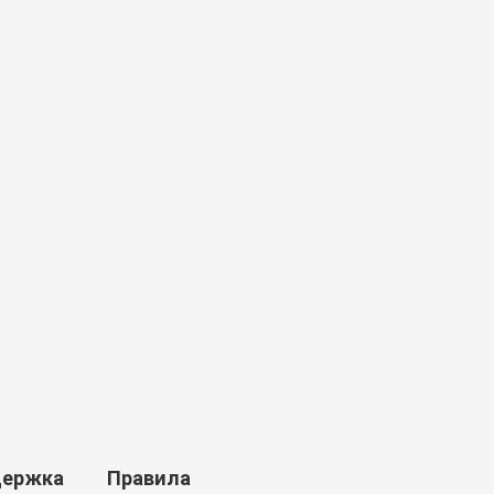
держка
Правила