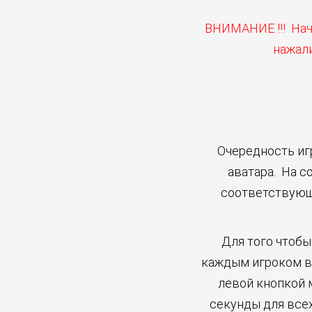
ВНИМАНИЕ !!! Нач
нажали
Очередность иг
аватара. На с
соответствующ
Для того чтобы
каждым игроком в 
левой кнопкой м
секунды для всех