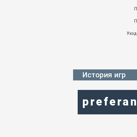
П
П
Уход
История игр
prefera